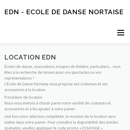
Aller
au
EDN - ECOLE DE DANSE NORTAISE
contenu
Menu
ACTUALITÉS
AGENDA
ECOLE DE DANSE
LOCATION EDN
Écoles de danse, associations, troupes de théâtre, particuliers… vous
êtes à la recherche de tenues pour vos spectacles ou vos
INSCRIPTIONS
ASSOCIATION
PARTENAIRES
représentations ?
L’École de Danse Nortaise vous propose ses costumes et ses
accessoires à la location.
Procédure de location
LOCATION EDN
Nous vous invitons à choisir parmi notre variété de costumes et
accessoires et à les ajouter à votre panier.
Une fois votre sélection complétée, le montant de la location sera
visible dans votre panier. Pour connaître la disponibilité des articles
souhaités, veuillez appliquer le code promo « ESSAYAGE ».