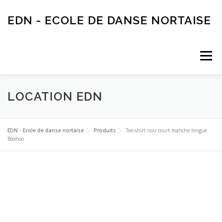
Aller
au
EDN - ECOLE DE DANSE NORTAISE
contenu
Menu
LOCATION EDN
ACTUALITÉS
AGENDA
ECOLE DE DANSE
INSCRIPTIONS
ASSOCIATION
PARTENAIRES
EDN - Ecole de danse nortaise
Produits
Tee-shirt noir court manche longue
Boohoo
LOCATION EDN