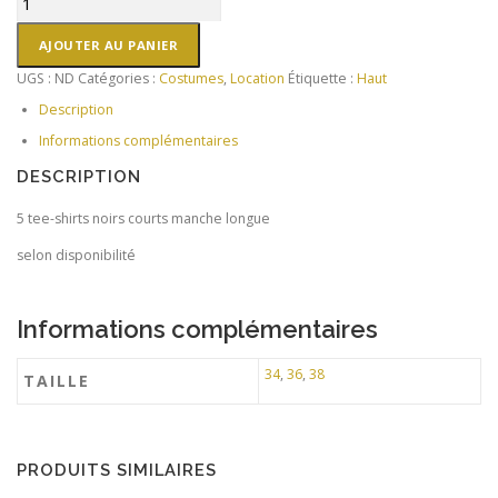
de
Tee-
AJOUTER AU PANIER
shirt
UGS :
ND
Catégories :
Costumes
,
Location
Étiquette :
Haut
noir
court
Description
manche
Informations complémentaires
longue
Boohoo
DESCRIPTION
5 tee-shirts noirs courts manche longue
selon disponibilité
Informations complémentaires
34
,
36
,
38
TAILLE
PRODUITS SIMILAIRES