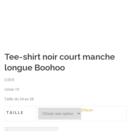
Tee-shirt noir court manche
Recherche de produits
longue Boohoo
3,00
€
Caisse 19
Taille du 34 au 38
Effacer
TAILLE
quantité