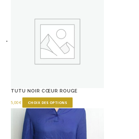
TUTU NOIR CŒUR ROUGE
C
5,00
€
CHOIX DES OPTIONS
e
p
r
o
d