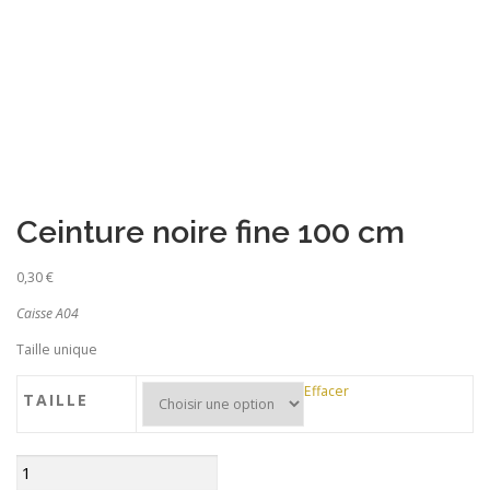
Recherche de produits
Ceinture noire fine 100 cm
0,30
€
Caisse A04
Taille unique
Effacer
TAILLE
quantité
de