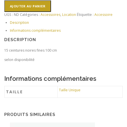
Ceinture
AJOUTER AU PANIER
noire
UGS :
ND
Catégories :
Accessoires
,
Location
Étiquette :
Accessoire
fine
100
Description
cm
Informations complémentaires
DESCRIPTION
15 ceintures noires fines 100 cm
selon disponibilité
Informations complémentaires
Taille Unique
TAILLE
PRODUITS SIMILAIRES