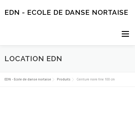
Aller
au
EDN - ECOLE DE DANSE NORTAISE
contenu
Menu
LOCATION EDN
ACTUALITÉS
AGENDA
ECOLE DE DANSE
INSCRIPTIONS
ASSOCIATION
PARTENAIRES
EDN - Ecole de danse nortaise
Produits
Ceinture noire fine 100 cm
LOCATION EDN