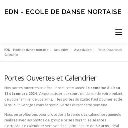
Aller
au
EDN - ECOLE DE DANSE NORTAISE
contenu
Menu
EDN - Ecole de danse nortaise
Actualités
Association
Portes Ouvertes et
ACTUALITÉS
AGENDA
ECOLE DE DANSE
Calendrier
Portes Ouvertes et Calendrier
INSCRIPTIONS
ASSOCIATION
PARTENAIRES
Nos portes ouvertes se dérouleront cette année
la semaine du 9 au
13 décembre 2024.
Venez assister aux cours de danse de votre enfant,
LOCATION EDN
de votre famille, de vos amis, … les portes du studio Paul Doumer et de
la salle St Georges vous seront ouvertes durant cette semaine.
Nous en profiterons pour procéder à la vente des calendriers annuels
réalisés avec les photos de groupe prises durant les séances
d’octobre. Le calendrier sera vendu au prix unitaire de
6 euros
, idéal