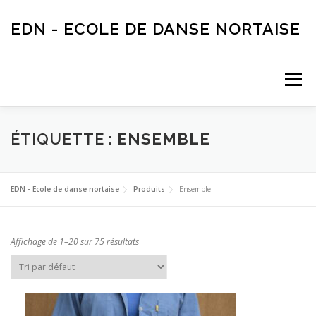
Aller
au
EDN - ECOLE DE DANSE NORTAISE
contenu
Menu
ACTUALITÉS
AGENDA
ECOLE DE DANSE
ÉTIQUETTE :
ENSEMBLE
INSCRIPTIONS
ASSOCIATION
PARTENAIRES
EDN - Ecole de danse nortaise
Produits
Ensemble
LOCATION EDN
Affichage de 1–20 sur 75 résultats